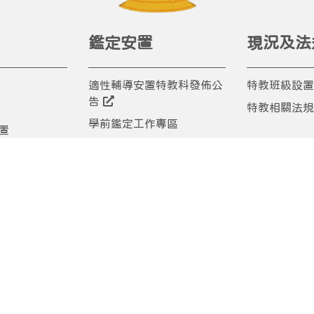
鑑定安置
現況及法
適性輔導安置特教科發佈公
特教班級設置
告
特教相關法規
學前鑑定工作專區
置
身心障礙學生跨階段鑑定安
置
置宣導活動專區
臺中市資賦優異學生鑑定專
區
片
臺中市鑑定安置相關表件下
載
間單位/相關協
特教輔導團
其它專區