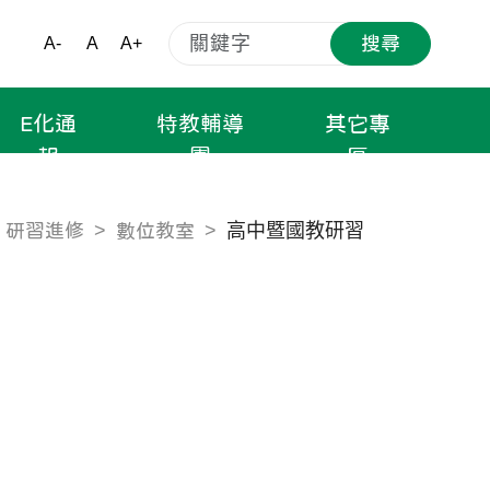
搜尋
A-
A
A+
E化通
特教輔導
其它專
報
團
區
高中暨國教研習
研習進修
數位教室