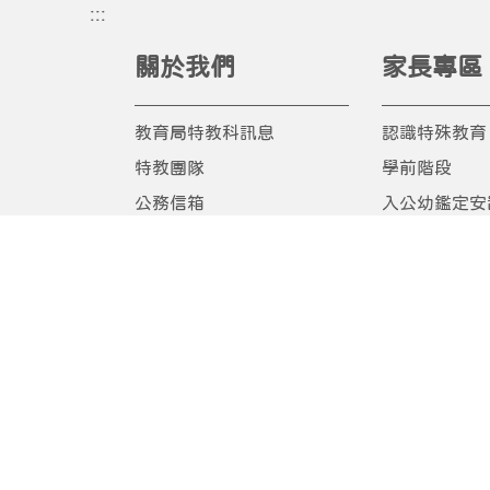
:::
關於我們
家長專區
教育局特教科訊息
認識特殊教育
特教團隊
學前階段
公務信箱
入公幼鑑定安
教育局公告
入國小鑑定安
臺中特殊教育粉絲團
國民教育階段
家長研習
相關網站/影
相關網站/民
會
研習進修
E化通報