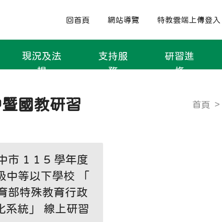
回首頁
網站導覽
特教雲端上傳登入
現況及法
支持服
研習進
規
務
修
中暨國教研習
首頁
中市 1 1 5 學年度
級中等以下學校 「
育部特殊教育行政
 化系統」 線上研習