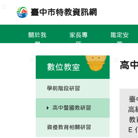
跳
:::
臺中市特教資訊網
到
主
要
關於我
家長專
鑑定安
內
們
區
置
容
區
:::
:::
高
數位教室
學前階段研習
臺
高中暨國教研習
高
教
資優教育相關研習
E