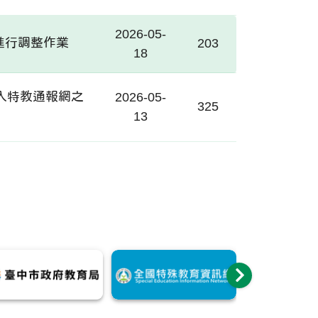
2026-05-
機房進行調整作業
203
18
登入特教通報網之
2026-05-
325
13
輪
播