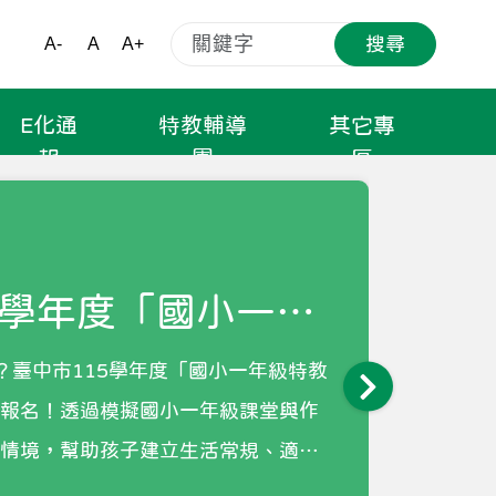
搜尋
A-
A
A+
E化通
特教輔導
其它專
報
團
區
5學年度「國小一年
新生入學體驗營」
？臺中市115學年度「國小一年級特教
輪
始報名！透過模擬國小一年級課堂與作
播
級情境，幫助孩子建立生活常規、適應
向
開學做好最安心的準備 全市⋯