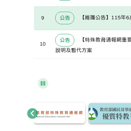
【維護公告】115年6月1
9
公告
【特殊教育通報網重要通
公告
10
說明及暫代方案
暫停圖片輪播
輪播向左