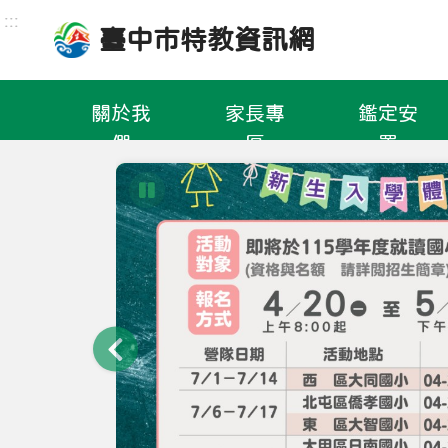
跳
:::
臺中市特教資訊網
到
主
要
關於我
家長專
鑑定安
內
們
區
置
容
區
暫停圖片輪播
輪播向左