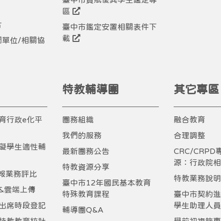
區
片
臺中市鑑定安置相關表件下
載
間單位/相關協
特教輔導團
其它專區
育行政e化平
團務組織
融合教育
我們的服務
合理調整
礙學生適性輔
最新團務公告
CRC/CRP
源：行政院相
特教資源分享
通報業務評比
特教業務說明
臺中市12年國民基本教育
&雲端上傳
特殊教育課程
臺中市契約進
出席時段登記
學生助理人員
輔導團Q&A