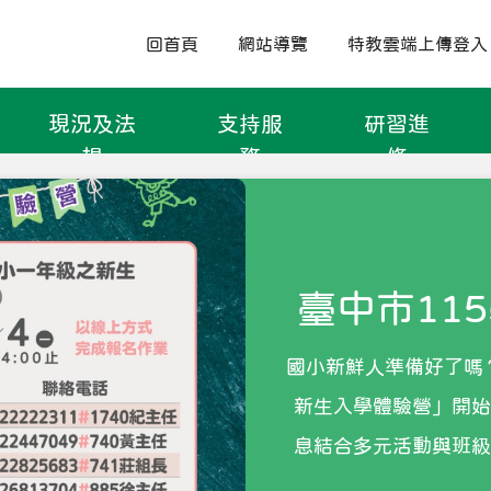
回首頁
網站導覽
特教雲端上傳登入
現況及法
支持服
研習進
規
務
修
臺中市11
級特教
國小新鮮人準備好了嗎
新生入學體驗營」開
息結合多元活動與班
學習節奏，為