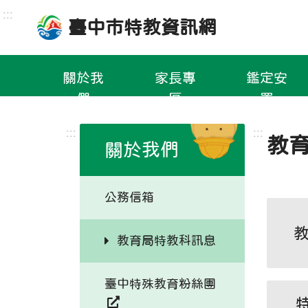
跳
:::
臺中市特教資訊網
到
主
要
關於我
家長專
鑑定安
內
們
區
置
容
區
:::
:::
教
關於我們
公務信箱
教育局特教科訊息
臺中特殊教育粉絲團