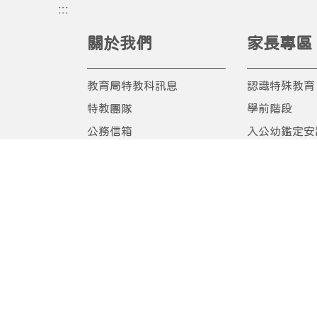
:::
關於我們
家長專區
教育局特教科訊息
認識特殊教育
特教團隊
學前階段
公務信箱
入公幼鑑定安
教育局公告
入國小鑑定安
臺中特殊教育粉絲團
國民教育階段
家長研習
相關網站/影
相關網站/民
會
研習進修
E化通報