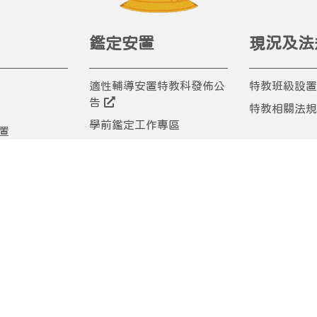
鑑定安置
現況及法
適性輔導安置特教科發佈公
特教班級設置
告
特教相關法規
學前鑑定工作專區
置
身心障礙學生跨階段鑑定安
置
置宣導活動專區
臺中市資賦優異學生鑑定專
區
片
臺中市鑑定安置相關表件下
載
間單位/相關協
特教輔導團
其它專區